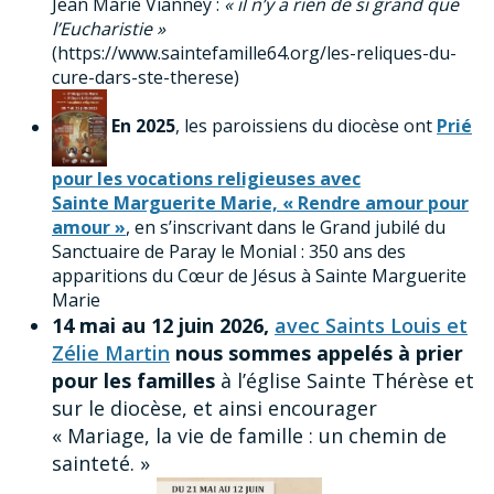
Jean Marie Vianney :
« il n’y a rien de si grand que
l’Eucharistie »
(https://www.saintefamille64.org/les-reliques-du-
cure-dars-ste-therese)
En 2025
, les paroissiens du diocèse ont
Prié
pour les vocations religieuses avec
Sainte Marguerite Marie, « Rendre amour pour
amour »
, en s’inscrivant dans le Grand jubilé du
Sanctuaire de Paray le Monial : 350 ans des
apparitions du Cœur de Jésus à Sainte Marguerite
Marie
14 mai au 12 juin 2026,
avec Saints Louis et
Zélie Martin
nous sommes appelés à prier
pour les familles
à l’église Sainte Thérèse et
sur le diocèse, et ainsi encourager
« Mariage, la vie de famille : un chemin de
sainteté. »