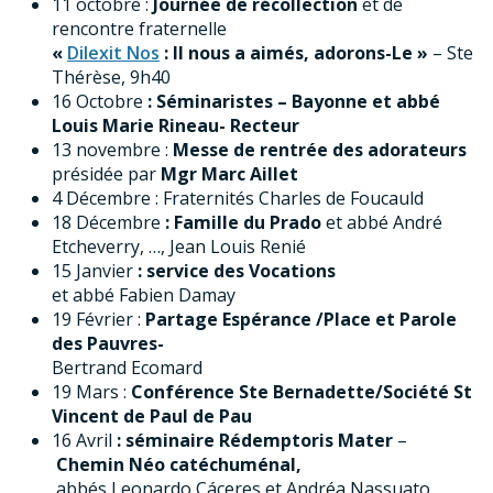
11 octobre :
Journée de récollection
et de
rencontre fraternelle
«
Dilexit Nos
: Il nous a aimés, adorons-Le »
– Ste
Thérèse, 9h40
16 Octobre
: Séminaristes – Bayonne et abbé
Louis Marie Rineau- Recteur
13 novembre :
Messe de rentrée des adorateurs
présidée par
Mgr Marc Aillet
4 Décembre : Fraternités Charles de Foucauld
18 Décembre
: Famille du Prado
et
abbé André
Etcheverry, …, Jean Louis Renié
15 Janvier
: service des Vocations
et abbé Fabien Damay
19 Février :
Partage Espérance /Place et Parole
des Pauvres-
Bertrand Ecomard
19 Mars :
Conférence Ste Bernadette/Société St
Vincent de Paul de Pau
16 Avril
: séminaire Rédemptoris Mater
–
Chemin Néo catéchuménal,
abbés Leonardo Cáceres et Andréa Nassuato