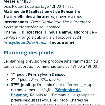
Messe à 11h30
puis Pique-Nique partagé 12H30-14H00
Matinée de Récollection et de Rencontre
fraternelle des adorateurs,
ouverte à tous
Intervenants
: Frère Dominique-Marie Prémonté
Recteur monastère de Sarrance
Thème :
« Dilexit Nos : Il nous a aimé, adorons Le
»
Le Pape François publiait le 24 octobre 2024
l’
encyclique
Dilexit nos
:
Il nous a aimé
.
Planning des jeudis
Le planning prévisionnel propose ainsi l’animation du
temps d’adoration communautaire de 18H00 à 19H00 :
er
1
jeudi :
Père Sylvain Dansou
ème
2
jeudi :
Père ???… ouvert …
ème
3
jeudi
: prière animé par différents groupes
ou mouvements d’église (
Séminaire de
Bayonne
, Réjouis toi, l’Emmanuel, le groupe de
prière Réjouissez-vous, le Prado, Charles de