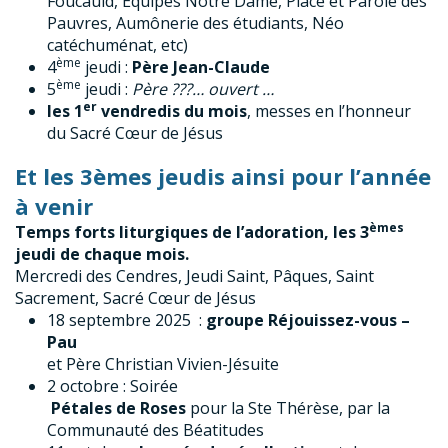
Foucauld, Equipes Notre Dame, Place et Parole des
Pauvres, Aumônerie des étudiants, Néo
catéchuménat, etc)
ème
4
jeudi :
Père Jean-Claude
ème
5
jeudi :
Père ???… ouvert …
er
les 1
vendredis du mois
, messes en l’honneur
du Sacré Cœur de Jésus
Et les 3èmes jeudis ainsi pour l’année
à venir
èmes
Temps forts liturgiques de l’adoration, les 3
jeudi de chaque mois.
Mercredi des Cendres, Jeudi Saint, Pâques, Saint
Sacrement, Sacré Cœur de Jésus
18 septembre 2025 :
groupe Réjouissez-vous –
Pau
et Père Christian Vivien-Jésuite
2 octobre : Soirée
Pétales de Roses
pour la Ste Thérèse, par la
Communauté des Béatitudes