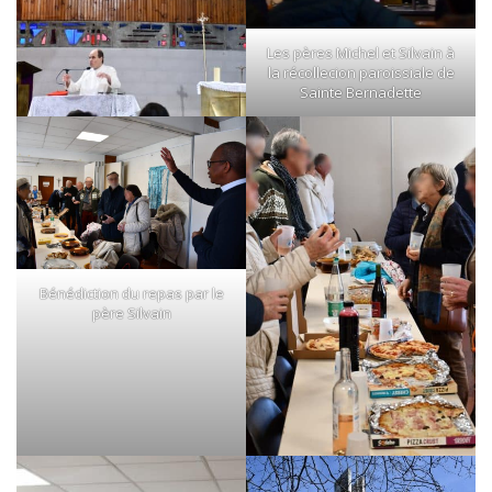
Les pères Michel et Silvain à
la récollecion paroissiale de
Sainte Bernadette
Bénédiction du repas par le
père Silvain